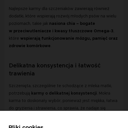
Najlepsze karmy dla szczeniaków
 zawierają również 
dodatki, które wspierają rozwój młodych psów na wielu 
poziomach, takie jak 
nasiona chia – bogate 
w przeciwutleniacze i kwasy tłuszczowe Omega-3
, 
które 
wspierają funkcjonowanie mózgu, pamięć oraz 
zdrowie komórkowe
.  
Delikatna konsystencja i łatwość
trawienia
Szczenięta, szczególnie te schodzące z mleka matki, 
potrzebują
 karmy o delikatnej konsystencji
. Mokra 
karma to doskonały wybór, ponieważ jest miękka, łatwa 
do gryzienia i strawienia, co sprawia, że nadaje się 
idealnie na pierwszy pokarm stały. Wysoka wilgotność 
mokrej karmy wspiera także 
nawodnienie młodych 
Pliki cookies