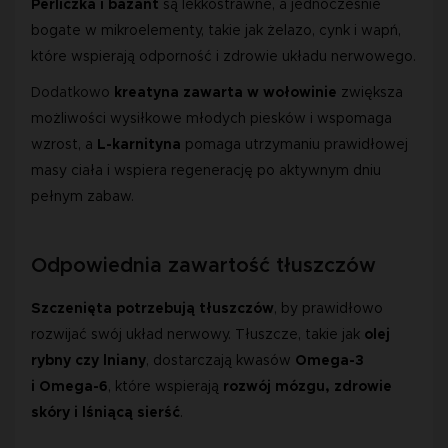
Perliczka i bażant
 są lekkostrawne, a jednocześnie 
bogate w mikroelementy, takie jak żelazo, cynk i wapń, 
które wspierają odporność i zdrowie układu nerwowego.
Dodatkowo
kreatyna zawarta w wołowinie
 zwiększa 
możliwości wysiłkowe młodych piesków i wspomaga 
wzrost, a 
L-karnityna 
pomaga utrzymaniu prawidłowej 
masy ciała i wspiera regenerację po aktywnym dniu 
pełnym zabaw.
Odpowiednia zawartość tłuszczów
Szczenięta potrzebują tłuszczów
, by prawidłowo 
rozwijać swój układ nerwowy. Tłuszcze, takie jak 
olej 
rybny czy lniany
, dostarczają kwasów 
Omega-3 
i Omega-6
, które wspierają 
rozwój mózgu, zdrowie 
skóry i lśniącą sierść
. 