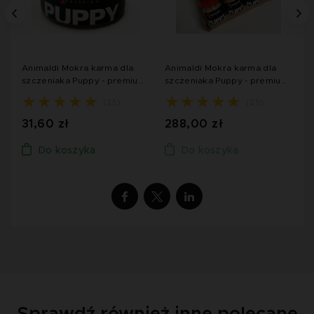
Animaldi Mokra karma dla
Animaldi Mokra karma dla
A
szczeniaka Puppy - premium
szczeniaka Puppy - premium
s
- 200 g
- Pakiet 16x100 g
-
(25)
(25)
31,60 zł
288,00 zł
2
Do koszyka
Do koszyka