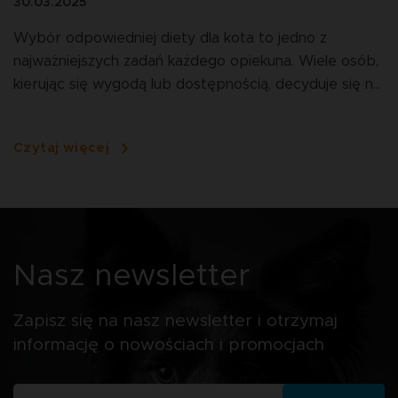
30.03.2025
Wybór odpowiedniej diety dla kota to jedno z
najważniejszych zadań każdego opiekuna. Wiele osób,
kierując się wygodą lub dostępnością, decyduje się na
podawanie suchej karmy. Jednakże, pomimo
popularności suchej karmy, badania i doświadczenia
Czytaj więcej
wielu osób wskazują, że nie jest to dobry wybór dla
zdrowia naszych mruczących przyjaciół. Dlaczego?
Przyjrzyjmy się bliżej specyfice żywienia kotów oraz
potencjalnym zagrożeniom związanym z podawaniem
suchej karmy.
Nasz newsletter
Zapisz się na nasz newsletter i otrzymaj
informację o nowościach i promocjach