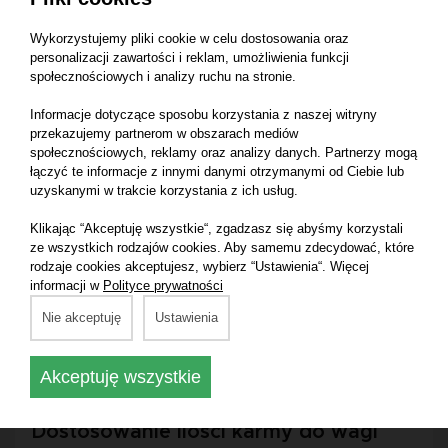
psów
.
Wykorzystujemy pliki cookie w celu dostosowania oraz
personalizacji zawartości i reklam, umożliwienia funkcji
Zbilansowana formuła bez zbędnych
społecznościowych i analizy ruchu na stronie.
składników
Informacje dotyczące sposobu korzystania z naszej witryny
przekazujemy partnerom w obszarach mediów
Najlepsza karma dla szczeniaka
 to taka, która 
społecznościowych, reklamy oraz analizy danych. Partnerzy mogą
dostarcza wszystkich niezbędnych składników 
łączyć te informacje z innymi danymi otrzymanymi od Ciebie lub
uzyskanymi w trakcie korzystania z ich usług.
odżywczych bez tanich, niepotrzebnych wypełniaczy, 
które zwiększają tylko masę produktu końcowego, nie 
Klikając “Akceptuję wszystkie“, zgadzasz się abyśmy korzystali
wprowadzając żadnych cennych dodatków. Eliminując 
ze wszystkich rodzajów cookies. Aby samemu zdecydować, które
rodzaje cookies akceptujesz, wybierz “Ustawienia“. Więcej
wszystko, co zbędne w diecie szczeniaków, unikasz 
informacji w
Polityce prywatności
ryzyka alergii i nietolerancji pokarmowych. Zdrowa karma 
Nie akceptuję
Ustawienia
powinna zawierać wyłącznie
 wartościowe składniki
, 
które 
wspierają zdrowie psa
 na każdym etapie jego 
rozwoju i dbają o niego od samego początku.
Akceptuję wszystkie
Dostosowanie ilości karmy do wagi