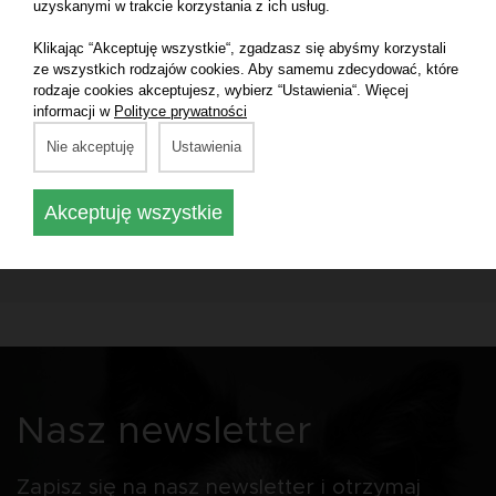
uzyskanymi w trakcie korzystania z ich usług.
Klikając “Akceptuję wszystkie“, zgadzasz się abyśmy korzystali
ze wszystkich rodzajów cookies. Aby samemu zdecydować, które
rodzaje cookies akceptujesz, wybierz “Ustawienia“. Więcej
informacji w
Polityce prywatności
Nie akceptuję
Ustawienia
1 - 6 z 6 ofert
Akceptuję wszystkie
Informacja o plasowaniu wyników wyszukiwania
tutaj
Nasz newsletter
Zapisz się na nasz newsletter i otrzymaj