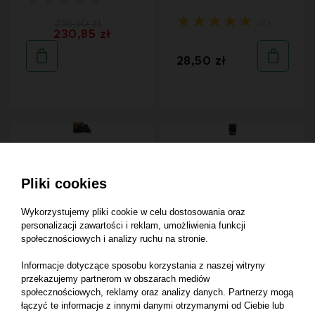
(2)
256,50 zł
230,85 zł
28,50 zł
Animaldi Mokra karma
Animaldi Mokra karma
Pliki cookies
dla psów z kozy -
dla psów z kozy -
premium - WERSJA
premium - WERSJA
Wykorzystujemy pliki cookie w celu dostosowania oraz
MIELONA - 9x200g
MIELONA - 350 g
personalizacji zawartości i reklam, umożliwienia funkcji
społecznościowych i analizy ruchu na stronie.
(1)
Informacje dotyczące sposobu korzystania z naszej witryny
(2)
256,50 zł
przekazujemy partnerom w obszarach mediów
230,85 zł
społecznościowych, reklamy oraz analizy danych. Partnerzy mogą
łączyć te informacje z innymi danymi otrzymanymi od Ciebie lub
43,70 zł