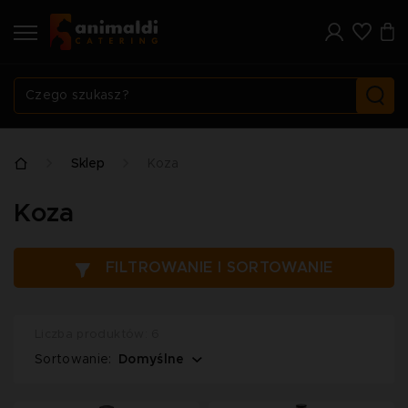
Sklep
Koza
Koza
FILTROWANIE I SORTOWANIE
Liczba produktów: 6
Domyślne
Sortowanie: