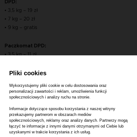
DPD:
• 3,5 kg – 19 zł
• 7 kg – 20 zł
• 9 kg – gratis
Paczkomat DPD:
• 3,5 kg – 11 zł
• 7 kg – 14 zł
• 9 kg – gratis
Pliki cookies
Wykorzystujemy pliki cookie w celu dostosowania oraz
InPost:
personalizacji zawartości i reklam, umożliwienia funkcji
społecznościowych i analizy ruchu na stronie.
• 3,5 kg – 15 zł
• 7 kg – 17 zł
Informacje dotyczące sposobu korzystania z naszej witryny
przekazujemy partnerom w obszarach mediów
• 9 kg – gratis
społecznościowych, reklamy oraz analizy danych. Partnerzy mogą
łączyć te informacje z innymi danymi otrzymanymi od Ciebie lub
uzyskanymi w trakcie korzystania z ich usług.
Paczkomat InPost: