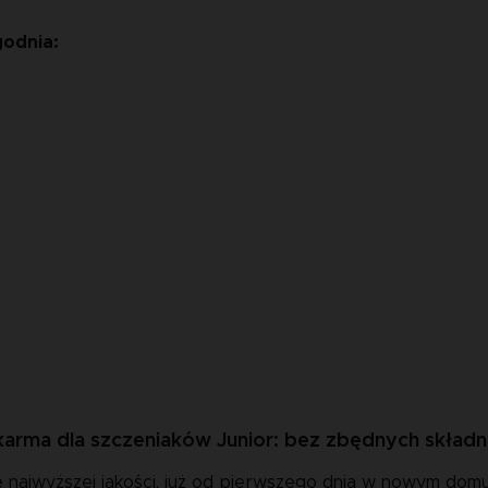
godnia:
 karma dla szczeniaków Junior: bez zbędnych skład
najwyższej jakości, już od pierwszego dnia w nowym domu