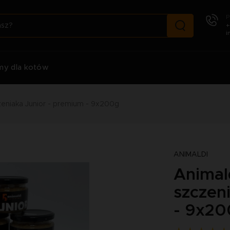
P
+
i
my dla kotów
zeniaka Junior - premium - 9x200g
ANIMALDI
Animal
szczen
- 9x20