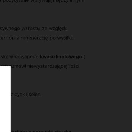
re pozytywnie wpływają między innymi
nsywnego wzrostu, ze względu
rii oraz regenerację po wysiłku.
ni skoniugowanego
kwasu linolowego
(
ganizmowi niewystarczającej ilości
oraz cynk i selen.