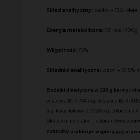
Skład analityczny:
białko – 13%, oleje
Energia metaboliczna:
101 kcal./100g
Wilgotność:
75
%
Składniki analityczne:
wapń – 0,15% mg
Dodatki dietetyczne w 100 g karmy:
wita
witamina B₂ 0,034 mg, witamina B₆ 0,0015
mg, kwas foliowy 0,0028 mg, chlorek choli
Składniki mineralne : fosforan dwuwapn
naturalny
prebiotyk wspierający prawi