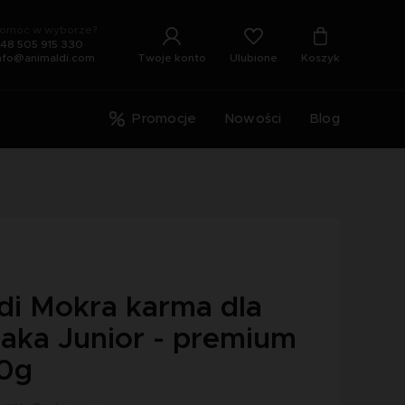
omoc w wyborze?
48 505 915 330
Ulubione
Twoje konto
Koszyk
nfo@animaldi.com
Promocje
Nowości
Blog
di Mokra karma dla
iaka Junior - premium
0g