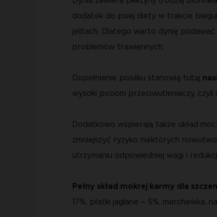
Dynia zawiera pektyny (rodzaj błonnika
dodatek do psiej diety w trakcie biegu
jelitach. Dlatego warto dynię podawać 
problemów trawiennych.
Dopełnienie posiłku stanowią tutaj
nas
wysoki poziom przeciwutleniaczy, czyli
Dodatkowo wspierają także układ moczo
zmniejszyć ryzyko niektórych nowotwo
utrzymaniu odpowiedniej wagi i redukc
Pełny skład mokrej karmy dla szczen
17%, płatki jaglane – 5%, marchewka, n