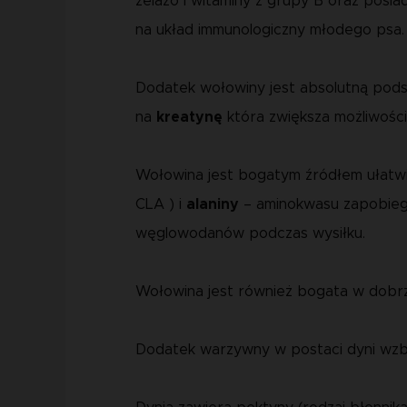
żelazo i witaminy z grupy B oraz posi
na układ immunologiczny młodego psa.
Dodatek wołowiny jest absolutną pods
na
kreatynę
która zwiększa możliwości
Wołowina jest bogatym źródłem ułatwi
CLA ) i
alaniny
– aminokwasu zapobiegaj
węglowodanów podczas wysiłku.
Wołowina jest również bogata w dobrze 
Dodatek warzywny w postaci dyni wzbo