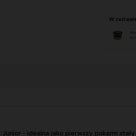
W zestawi
Ani
szc
Junior - idealna jako pierwszy pokarm stał