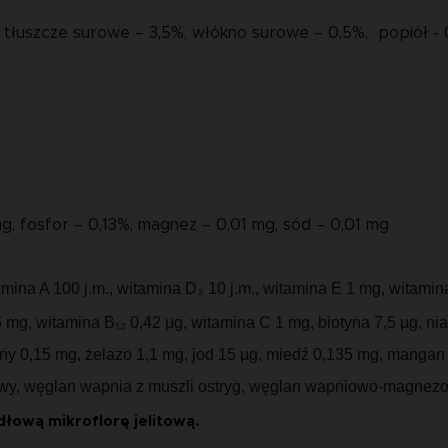
 i tłuszcze surowe – 3,5%, włókno surowe – 0,5%, popiół -
, fosfor – 0,13%, magnez – 0,01 mg, sód – 0,01 mg
mina A 100 j.m., witamina D₃ 10 j.m., witamina E 1 mg, witamin
 mg, witamina B₁₂ 0,42 µg, witamina C 1 mg, biotyna 7,5 µg, n
ny 0,15 mg, żelazo 1,1 mg, jod 15 µg, miedź 0,135 mg, mangan 
iowy, węglan wapnia z muszli ostryg, węglan wapniowo-magnez
dłową mikroflorę jelitową.