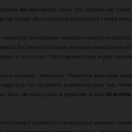
głównie dla najmłodszych psów, choć sprawdzi się równie 
aje się również dla szczeniaków schodzących z mleka mamy.
h i najbardziej prestiżowych wariantów naszych produktó
cia. Szczeniak potrzebuje absolutnie najwyższej jakości, 
blemów w przyszłości. Warto zainwestować w jego zdrowie 
ednym wyrazem - delikatność. Wykwintne połączenie jagnięc
iając przy tym utrzymanie prawidłowej masy ciała. Ponad
. Kwas ten obecny jest w jagnięcinie w ilości
30-krotnie
ej wartościowych produktów odzwierzęcych ponieważ zawier