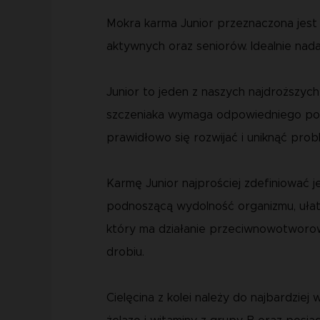
Mokra karma Junior przeznaczona jest 
aktywnych oraz seniorów.
Idealnie nad
Junior to jeden z naszych najdroższyc
szczeniaka wymaga odpowiedniego podejś
prawidłowo się rozwijać i uniknąć pro
Karmę Junior najprościej zdefiniować j
podnoszącą wydolność organizmu, ułatw
który ma działanie przeciwnowotworowe
drobiu.
Cielęcina z kolei należy do najbardzi