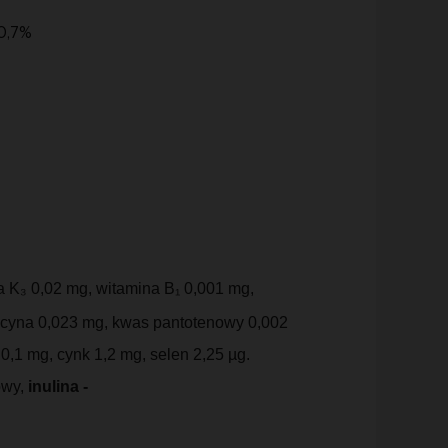
 0,7%
a K₃ 0,02 mg, witamina B₁ 0,001 mg,
iacyna 0,023 mg, kwas pantotenowy 0,002
0,1 mg, cynk 1,2 mg, selen 2,25 µg.
owy,
inulina -