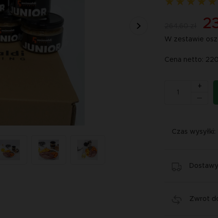
23
264,60 zł
W zestawie osz
Cena netto: 22
+
Czas wysyłki:
Dostawy 
Zwrot do