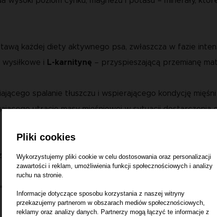
ada wysoki poziom cynku, magnezu i potasu – minerały, któ
tawą każdej diety aktywnego psa, zwłaszcza w fazie inte
 wysiłkowe i
L-karnitynę
– przyspieszającą przemianę mate
ającego spalanie tłuszczu i wspierającego kondycję mięś
ącego utracie masy mięśniowej w sytuacji dostarczenia or
Pliki cookies
przyswajalne żelazo oraz szereg witamin z grupy B, A i E 
Wykorzystujemy pliki cookie w celu dostosowania oraz personalizacji
zawartości i reklam, umożliwienia funkcji społecznościowych i analizy
ruchu na stronie.
gaca skład karmy Junior o cenne składniki odżywcze.
Informacje dotyczące sposobu korzystania z naszej witryny
przekazujemy partnerom w obszarach mediów społecznościowych,
reklamy oraz analizy danych. Partnerzy mogą łączyć te informacje z