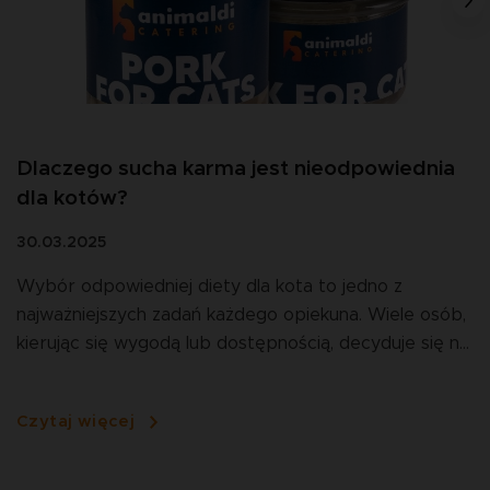
Dlaczego sucha karma jest nieodpowiednia
dla kotów?
30.03.2025
Wybór odpowiedniej diety dla kota to jedno z
najważniejszych zadań każdego opiekuna. Wiele osób,
kierując się wygodą lub dostępnością, decyduje się na
podawanie suchej karmy. Jednakże, pomimo
popularności suchej karmy, badania i doświadczenia
Czytaj więcej
wielu osób wskazują, że nie jest to dobry wybór dla
zdrowia naszych mruczących przyjaciół. Dlaczego?
Przyjrzyjmy się bliżej specyfice żywienia kotów oraz