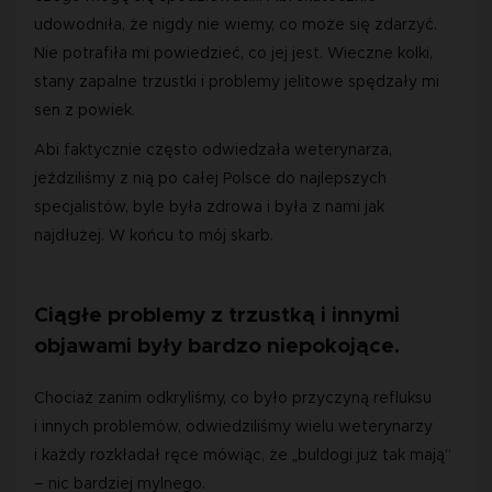
udowodniła, że nigdy nie wiemy, co może się zdarzyć.
Nie potrafiła mi powiedzieć, co jej jest. Wieczne kolki,
stany zapalne trzustki i problemy jelitowe spędzały mi
sen z powiek.
Abi faktycznie często odwiedzała weterynarza,
jeździliśmy z nią po całej Polsce do najlepszych
specjalistów, byle była zdrowa i była z nami jak
najdłużej. W końcu to mój skarb.
Ciągłe problemy z trzustką i innymi
objawami były bardzo niepokojące.
Chociaż zanim odkryliśmy, co było przyczyną refluksu
i innych problemów, odwiedziliśmy wielu weterynarzy
i każdy rozkładał ręce mówiąc, że „buldogi już tak mają”
– nic bardziej mylnego.