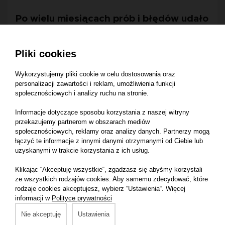
Po wielu miesiącach prób i błędów udało
nam się uzyskać efekt wow.
Pliki cookies
Skoro Abi przestała chorować, postanowiłam ułatwić
życie innym psim i kocim rodzicom.
Wykorzystujemy pliki cookie w celu dostosowania oraz
personalizacji zawartości i reklam, umożliwienia funkcji
Długo przygotowywaliśmy odpowiednie receptury,
społecznościowych i analizy ruchu na stronie.
pracowaliśmy z dietetykami i weterynarzami. Cel był
Informacje dotyczące sposobu korzystania z naszej witryny
jeden: stworzenie produktu wręcz idealnego,
przekazujemy partnerom w obszarach mediów
dostosowanego do wszystkich psich i kocich
brzuszków
społecznościowych, reklamy oraz analizy danych. Partnerzy mogą
.
łączyć te informacje z innymi danymi otrzymanymi od Ciebie lub
uzyskanymi w trakcie korzystania z ich usług.
Oczywiście pierwsze testy do spraw jakości
Klikając “Akceptuję wszystkie“, zgadzasz się abyśmy korzystali
wykonywała tylko Abi , później znajomi i znajomi
ze wszystkich rodzajów cookies. Aby samemu zdecydować, które
znajomych, zainteresowanie wzrastało i tak powstało
rodzaje cookies akceptujesz, wybierz “Ustawienia“. Więcej
Animaldi. Mała firma, w której stawiamy na jakość – nie
informacji w
Polityce prywatności
na ilość.
Nie akceptuję
Ustawienia