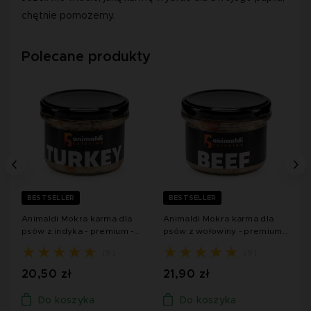
chętnie pomożemy.
Polecane produkty
BESTSELLER
BESTSELLER
Animaldi Mokra karma dla
Animaldi Mokra karma dla
A
m
psów z indyka - premium -
psów z wołowiny - premium -
p
200 g
200 g
p
(9)
(9)
20,50 zł
21,90 zł
2
Do koszyka
Do koszyka