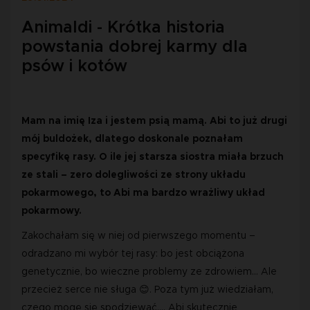
Animaldi - Krótka historia
powstania dobrej karmy dla
psów i kotów
Mam na imię Iza i jestem psią mamą. Abi to już drugi
mój buldożek, dlatego doskonale poznałam
specyfikę rasy. O ile jej starsza siostra miała brzuch
ze stali – zero dolegliwości ze strony układu
pokarmowego, to Abi ma bardzo wrażliwy układ
pokarmowy.
Zakochałam się w niej od pierwszego momentu –
odradzano mi wybór tej rasy: bo jest obciążona
genetycznie, bo wieczne problemy ze zdrowiem… Ale
przecież serce nie sługa
😊
. Poza tym już wiedziałam,
czego mogę się spodziewać…. Abi skutecznie