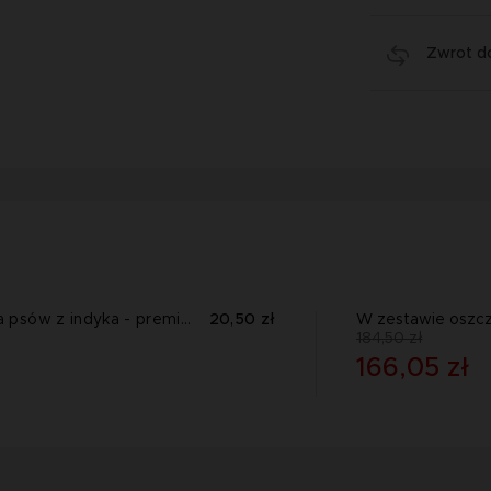
Zwrot do
Animaldi Mokra karma dla psów z indyka - premium
20,50 zł
W zestawie oszczę
184,50 zł
166,05 zł