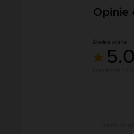
Opinie 
Średnia ocena:
5.
na podstawie 9 oce
Staramy się zap