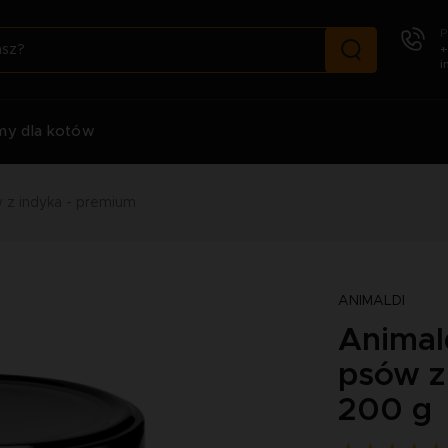
P
+
i
my dla kotów
 z indyka - premium
ANIMALDI
Animal
psów z
200 g