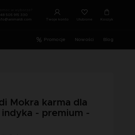
omoc w wyborze?
48 505 915 330
Ulubione
Twoje konto
Koszyk
nfo@animaldi.com
Promocje
Nowości
Blog
di Mokra karma dla
 indyka - premium -