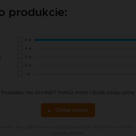
o produkcie:
5
4
0
3
2
n
1
Posiadasz ten produkt? Pomóż innym i dodaj swoją opinię
Dodaj opinię
ewnić, aby publikowane opinie pochodziły od klientów, którzy 
naszym sklepie.