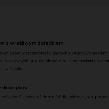
ów z wrażliwym żołądkiem
ystkich psów, w szczególności dla tych z wrażliwym układ
ło aktywnych oraz dla piesków ze skłonnościami do anemii.
est w środku.
w diecie psów
 w białko. Stanowi też dobre źródło żelaza, cynku, potasu 