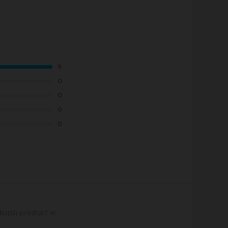
9
0
0
0
0
kupili produkt w