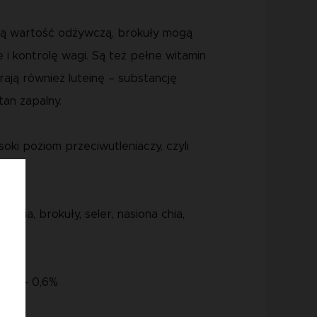
ką wartość odżywczą, brokuły mogą
i kontrolę wagi. Są też pełne witamin
ają również luteinę – substancję
tan zapalny.
ki poziom przeciwutleniaczy, czyli
kinia, brokuły, seler, nasiona chia,
piół - 0,6%