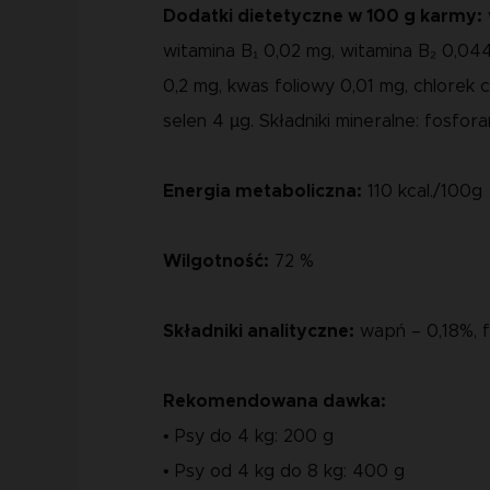
Dodatki dietetyczne w 100 g karmy:
witamina B₁ 0,02 mg, witamina B₂ 0,044
0,2 mg, kwas foliowy 0,01 mg, chlorek c
selen 4 µg. Składniki mineralne: fosf
Energia metaboliczna:
110 kcal./100g
Wilgotność:
72 %
Składniki analityczne:
wapń – 0,18%, f
Rekomendowana dawka:
• Psy do 4 kg:
200 g
• Psy od 4 kg do 8 kg: 400 g