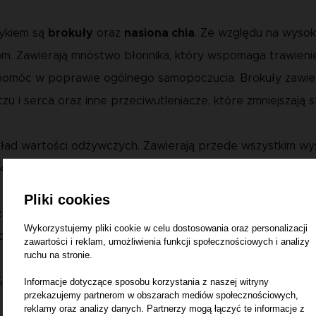
dykiem są
brokuły
oraz
nasiona chia
. Ze względu na wyso
om. Zawierają mnóstwo błonnika, który wspomaga trawienie 
ą pomóc w poprawie ogólnego samopoczucia. Brokuły zawier
i serca oraz inne przeciwutleniacze, które zmniejszają s
ład wartości odżywczych. Zawierają przede wszystkim wyso
szkadzanie komórek w organizmie psa.
Pliki cookies
 indyka:
mięso z piersi indyka – 50%, ryż – 10%, marchew, cu
Wykorzystujemy pliki cookie w celu dostosowania oraz personalizacji
ndyka i warzyw
zawartości i reklam, umożliwienia funkcji społecznościowych i analizy
ruchu na stronie.
 oleje i tłuszcze surowe – 1,5%, włókno surowe – 0,5%, po
Informacje dotyczące sposobu korzystania z naszej witryny
przekazujemy partnerom w obszarach mediów społecznościowych,
reklamy oraz analizy danych. Partnerzy mogą łączyć te informacje z