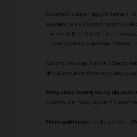
Dodatkami uzupełniającymi karmę z in
przynieść wiele korzyści naszym piesk
– w tym A, B, C, D, E i K – które mog
odżywczą, która wspomaga zdrowie oczu 
Nasiona chia mają w sobie potężny nak
silnych związków, które spowalniają u
Pełny skład mokrej karmy dla psów z
witaminy, olej rybny, wywar z mięsa z i
Skład analityczny:
białko surowe – 8%,