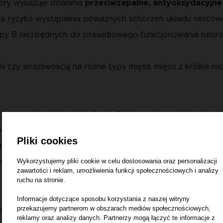
óry wykazuje działania
przeciwzapalne, antyoksydacyjne
za ryzyko wystąpienia poważnych schorzeń układu sercowo
rupy B niezbędnych do prawidłowego funkcjonowania neur
ami czy wrażliwością na różne typy mięsa, mięso z królika 
armę z jagnięciną jest
dynia
. Dynia zawiera pektyny (rod
Doskonale sprawdzi się jako dodatek do posiłku w trakcie 
Pliki cookies
 bakterii znajdujących się w jelicie. Dlatego warto dynię 
Wykorzystujemy pliki cookie w celu dostosowania oraz personalizacji
nnych.
zawartości i reklam, umożliwienia funkcji społecznościowych i analizy
ruchu na stronie.
, ze względu na wysoką wartość odżywczą, brokuły mogą p
Informacje dotyczące sposobu korzystania z naszej witryny
przekazujemy partnerom w obszarach mediów społecznościowych,
tóry wspomaga trawienie i kontrolę wagi. Są też pełne wita
reklamy oraz analizy danych. Partnerzy mogą łączyć te informacje z