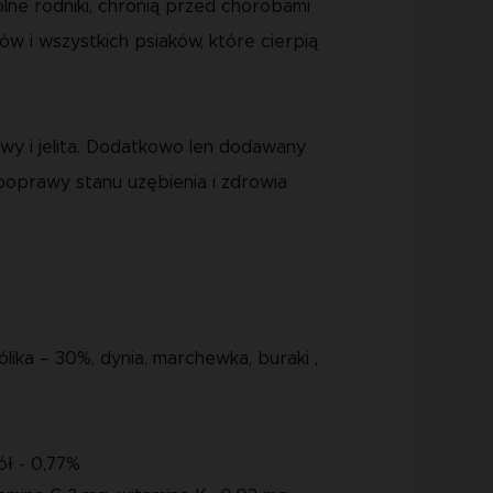
lne rodniki, chronią przed chorobami
w i wszystkich psiaków, które cierpią
wy i jelita. Dodatkowo len dodawany
poprawy stanu uzębienia i zdrowia
lika – 30%, dynia, marchewka, buraki ,
ół - 0,77%