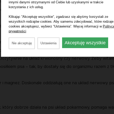
poczucia. Brokuły zawierają również luteinę – substanc
innymi danymi otrzymanymi od Ciebie lub uzyskanymi w trakcie
korzystania z ich usług.
e, które zmniejszają stan zapalny.
Klikając “Akceptuję wszystkie“, zgadzasz się abyśmy korzystali ze
wszystkich rodzajów cookies. Aby samemu zdecydować, które rodzaje
owoc maliny
.
cookies akceptujesz, wybierz “Ustawienia“. Więcej informacji w
Polityc
prywatności
Akceptuję wszystkie
Znajdziesz tam całkiem sporo witaminy C, a także witaminę 
Nie akceptuję
Ustawienia
nogów – w odpowiednich ilościach doskonale wpływają na p
ąc pozytywnie na układ krwionośny czy nerwowy. Żeby wita
siłkiem psa – tak, by dostały się do organizmu razem z tł
or i magnez. Doskonale oddziałują one na układ nerwowy p
k, który dobrze działa na psi układ pokarmowy, pomaga wa