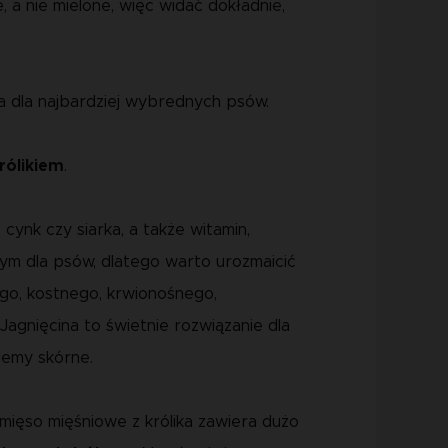
e, a nie mielone, więc widać dokładnie,
a dla najbardziej wybrednych psów.
królikiem
.
cynk czy siarka, a także witamin,
nym dla psów, dlatego warto urozmaicić
go, kostnego, krwionośnego,
agnięcina to świetnie rozwiązanie dla
lemy skórne.
mięso mięśniowe z królika zawiera dużo