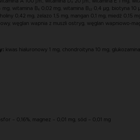
witamina A 100 j.m., witamina D₃ 20 j.m., witamina E 1 mg, w
 mg, witamina B₆ 0,02 mg, witamina B₁₂ 0,4 µg, biotyna 10
holiny 0,42 mg, żelazo 1,5 mg, mangan 0,1 mg, miedź 0,15 mg
iowy, węglan wapnia z muszli ostryg, węglan wapniowo-mag
y:
kwas hialuronowy 1 mg, chondroityna 10 mg, glukozamina
sfor – 0,16%, magnez – 0,01 mg, sód – 0,01 mg