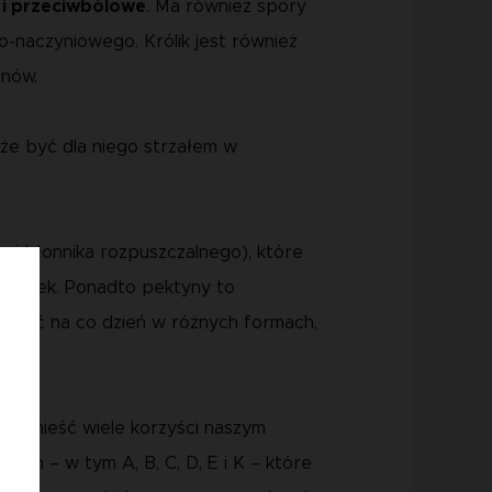
 i przeciwbólowe
. Ma również spory
-naczyniowego. Królik jest również
onów.
może być dla niego strzałem w
zaj błonnika rozpuszczalnego), które
biegunek. Ponadto pektyny to
podawać na co dzień w różnych formach,
rzynieść wiele korzyści naszym
min – w tym A, B, C, D, E i K – które