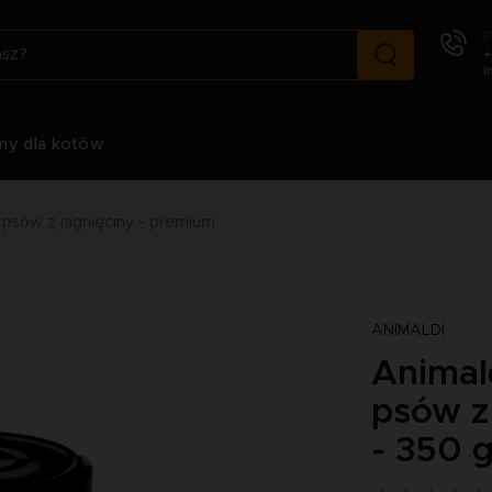
P
+
i
my dla kotów
 psów z jagnięciny - premium
ANIMALDI
Animal
psów z
- 350 