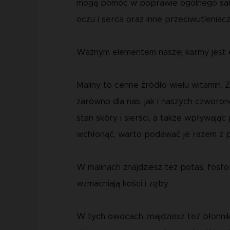
mogą pomóc w poprawie ogólnego samo
oczu i serca oraz inne przeciwutleniacz
Ważnym elementem naszej karmy jest
Maliny to cenne źródło wielu witamin. 
zarówno dla nas, jak i naszych czworo
stan skóry i sierści, a także wpływaj
wchłonąć, warto podawać je razem z po
W malinach znajdziesz też potas, fosf
wzmacniają kości i zęby.
W tych owocach znajdziesz też błonni