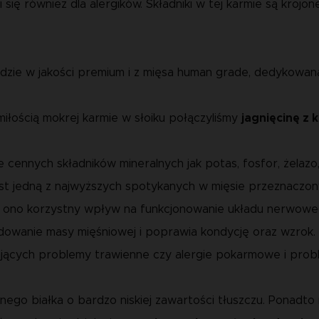
 się również dla alergików. Składniki w tej karmie są krojon
adzie w jakości premium i z mięsa human grade, dedykowan
iłością mokrej karmie w słoiku połączyliśmy
jagnięcinę z 
 cennych składników mineralnych jak potas, fosfor, żelazo, 
jest jedną z najwyższych spotykanych w mięsie przeznaczo
Ma ono korzystny wpływ na funkcjonowanie układu nerwowe
wanie masy mięśniowej i poprawia kondycję oraz wzrok. J
ących problemy trawienne czy alergie pokarmowe i prob
ego białka o bardzo niskiej zawartości tłuszczu. Ponadto 