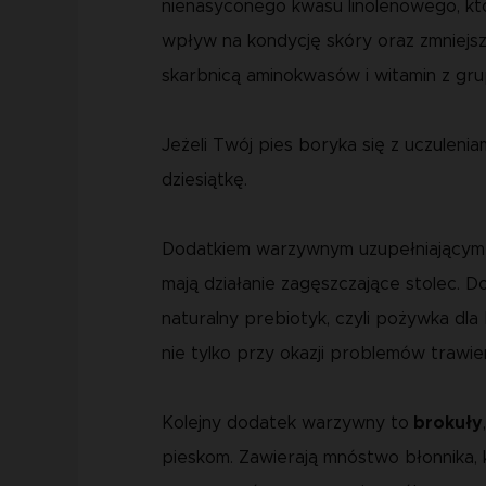
nienasyconego kwasu linolenowego, kt
wpływ na kondycję skóry oraz zmniejs
skarbnicą aminokwasów i witamin z g
Jeżeli Twój pies boryka się z uczuleni
dziesiątkę.
Dodatkiem warzywnym uzupełniającym k
mają działanie zagęszczające stolec. 
naturalny prebiotyk, czyli pożywka dla
nie tylko przy okazji problemów trawie
Kolejny dodatek warzywny to
brokuły
pieskom. Zawierają mnóstwo błonnika, k