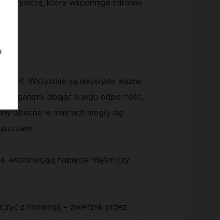
ję odżywczą, która wspomaga zdrowie
e
A, E i K. Wszystkie są niezwykle ważne
si organizm, dbając o jego odporność,
miny obecne w malinach mogły się
uszczami.
sa, wspomagają napięcie mięśni czy
lczyć z nadwagą – zwierzak przez