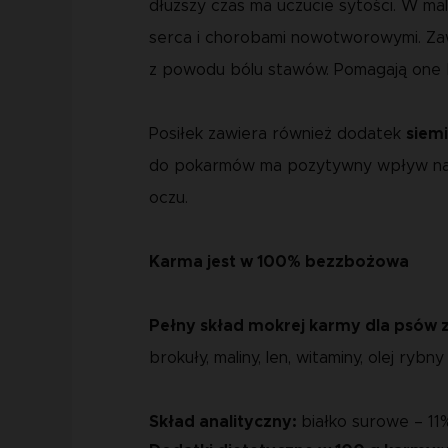
dłuższy czas ma uczucie sytości. W mal
serca i chorobami nowotworowymi. Zawa
z powodu bólu stawów. Pomagają one 
Posiłek zawiera również dodatek
siemi
do pokarmów ma pozytywny wpływ na wyg
oczu.
Karma jest w 100% bezzbożowa
Pełny skład mokrej karmy dla psów z
brokuły, maliny, len, witaminy, olej rybny
Skład analityczny:
białko surowe – 11%