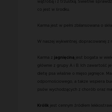
wątrobą i z trzustką. Świetnie sprawdzi
co jest w środku.
Karma jest w pełni zbilansowana o skł
W naszej wykwintnej, dopracowanej z m
Karma z
jagnięciną
jest bogata w wiele
głównie z grupy A i B. Ich zawartość 
dietę psa właśnie o mięso jagnięce. 
odpornościowego, a także wspiera budo
psów wychodzących z chorób oraz maj
Królik
jest cennym źródłem lekkostrawn