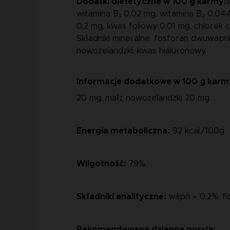
Dodatki dietetyczne w 100 g karmy:
witamina B₁ 0,02 mg, witamina B₂ 0,044
0,2 mg, kwas foliowy 0,01 mg, chlorek c
Składniki mineralne: fosforan dwuwapn
nowozelandzki, kwas hialuronowy.
Informacje dodatkowe w 100 g karm
20 mg, małż nowozelandzki 20 mg.
Energia metaboliczna:
92 kcal./100g
Wilgotność:
79%
Składniki analityczne:
wapń – 0,2%, fo
Rekomendowana dzienna porcja: