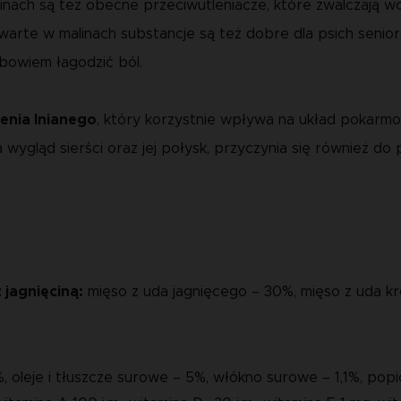
inach są też obecne przeciwutleniacze, które zwalczają wo
rte w malinach substancje są też dobre dla psich senioró
bowiem łagodzić ból.
enia lnianego
, który korzystnie wpływa na układ pokarmo
ląd sierści oraz jej połysk, przyczynia się również do 
 jagnięciną:
mięso z uda jagnięcego – 30%, mięso z uda kró
, oleje i tłuszcze surowe – 5%, włókno surowe – 1,1%, popi