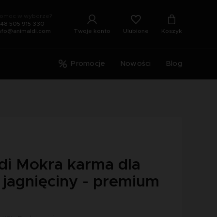
omoc w wyborze?
48 505 915 330
Ulubione
Twoje konto
Koszyk
nfo@animaldi.com
Promocje
Nowości
Blog
di Mokra karma dla
 jagnięciny - premium
g