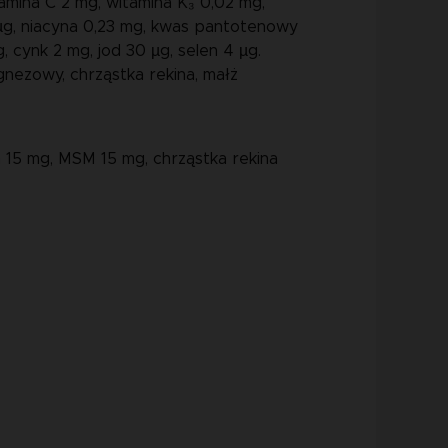
itamina C 2 mg, witamina K₃ 0,02 mg,
 µg, niacyna 0,23 mg, kwas pantotenowy
, cynk 2 mg, jod 30 µg, selen 4 µg.
nezowy, chrząstka rekina, małż
 15 mg, MSM 15 mg, chrząstka rekina